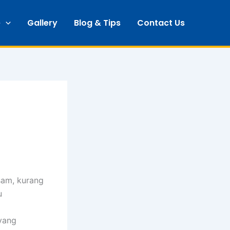
e
Gallery
Blog & Tips
Contact Us
sam, kurang
u
 yang