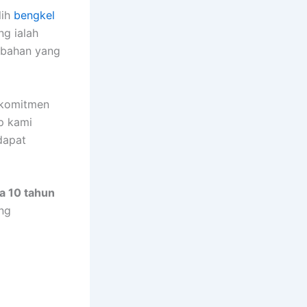
lih
bengkel
ng ialah
n bahan yang
komitmen
p kami
dapat
a 10 tahun
ang