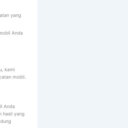
catan yang
mobil Anda
u, kami
catan mobil.
il Anda
 hasil yang
ndung