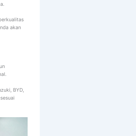
a.
erkualitas
Anda akan
un
al.
uzuki, BYD,
 sesuai