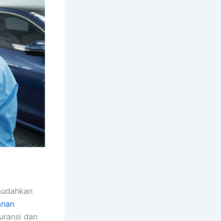
mudahkan
anan
uransi dan