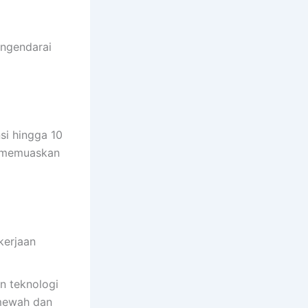
engendarai
si hingga 10
n memuaskan
kerjaan
n teknologi
 mewah dan