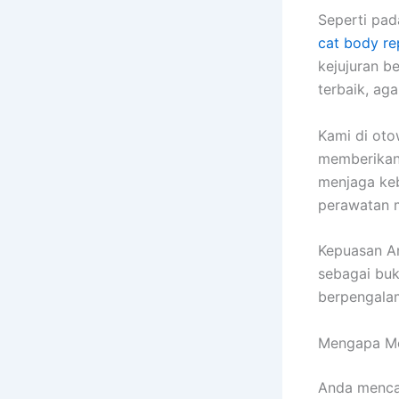
Seperti pad
cat body re
kejujuran b
terbaik, ag
Kami di oto
memberikan 
menjaga keb
perawatan 
Kepuasan A
sebagai buk
berpengalam
Mengapa Me
Anda menca