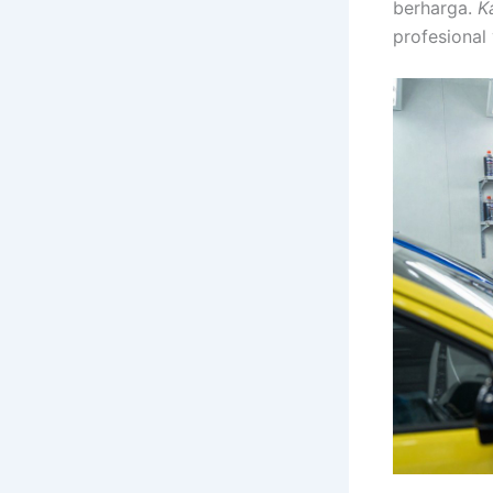
berharga.
K
profesional 