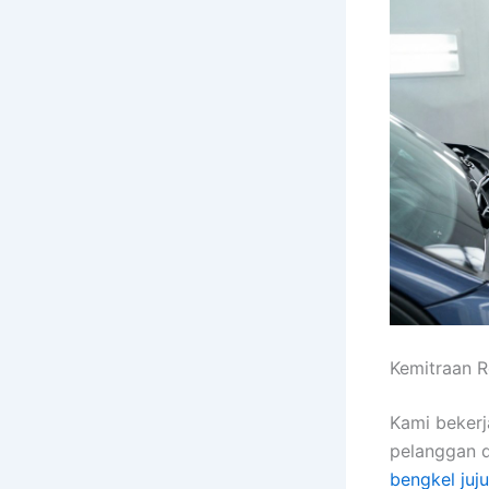
Kemitraan R
Kami beker
pelanggan d
bengkel juj