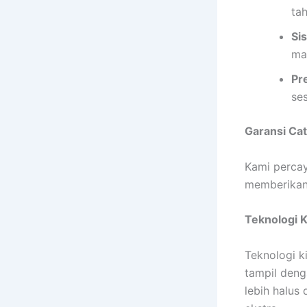
ta
Si
ma
Pr
se
Garansi Ca
Kami percay
memberikan 
Teknologi 
Teknologi k
tampil deng
lebih halus 