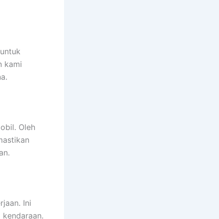
 untuk
n kami
a.
bil. Oleh
mastikan
an.
jaan. Ini
p kendaraan.