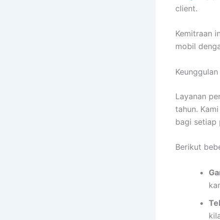
client.
Kemitraan i
mobil deng
Keunggulan
Layanan pen
tahun. Kam
bagi setiap
Berikut beb
Ga
ka
Te
ki