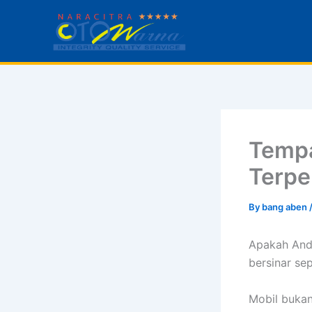
Skip
to
content
Tempa
Terpe
By
bang aben
Apakah And
bersinar se
Mobil bukan