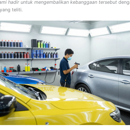
ami hadir untuk mengembalikan kebanggaan tersebut
denga
yang teliti.