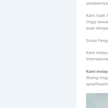
jawabannya
Kami tidak 
tinggi sesu
puas dengan
Solusi Pen
Kami melaya
internasion
Kami melay
Wuling hing
spesifikasin